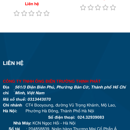
Liên hệ
LIÊN HỆ
CÔNG TY TNHH ỐNG ĐIỆN TRƯỜNG THỊNH PHÁT
Địa
561/3 Điện Biên Phủ, Phường Bàn Cờ, Thành phố Hồ Chí
:
chỉ
Minh, Việt Nam
Mã số thuế: 0313443070
Chi nhánh
CT4 Booyoung, đường Vũ Trọng Khánh, Mộ Lao,
Hà Nội:
Phường Hà Đông, Thành Phố Hà Nội
024.32939083
Số điện thoại:
Nhà Máy:
KCN Ngọc Hồi - Hà Nội
Số tài
: 204858839. Ngân hàng Thương Mại Cổ Phần Á