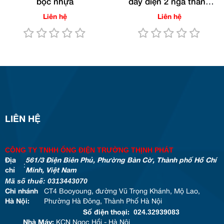
bọc nhựa
dây điện 2 ngả thẳng
ren dùng cho ống
Liên hệ
Liên hệ
RSC/IMC(Gang nhúng
nóng)
LIÊN HỆ
CÔNG TY TNHH ỐNG ĐIỆN TRƯỜNG THỊNH PHÁT
Địa
561/3 Điện Biên Phủ, Phường Bàn Cờ, Thành phố Hồ Chí
:
chỉ
Minh, Việt Nam
Mã số thuế: 0313443070
Chi nhánh
CT4 Booyoung, đường Vũ Trọng Khánh, Mộ Lao,
Hà Nội:
Phường Hà Đông, Thành Phố Hà Nội
024.32939083
Số điện thoại:
Nhà Máy:
KCN Ngọc Hồi - Hà Nội