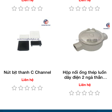
Liên hệ
Liên hệ
Nút bịt thanh C Channel
Hộp nối ống thép luồn
dây điện 2 ngả thẳng
Liên hệ
ren dùng cho ống
Liên hệ
RSC/IMC(Gang nhúng
nóng)