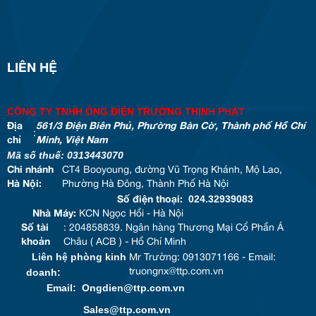
LIÊN HỆ
CÔNG TY TNHH ỐNG ĐIỆN TRƯỜNG THỊNH PHÁT
Địa
561/3 Điện Biên Phủ, Phường Bàn Cờ, Thành phố Hồ Chí
:
chỉ
Minh, Việt Nam
Mã số thuế: 0313443070
Chi nhánh
CT4 Booyoung, đường Vũ Trọng Khánh, Mộ Lao,
Hà Nội:
Phường Hà Đông, Thành Phố Hà Nội
024.32939083
Số điện thoại:
Nhà Máy:
KCN Ngọc Hồi - Hà Nội
Số tài
: 204858839. Ngân hàng Thương Mại Cổ Phần Á
khoản
Châu ( ACB ) - Hồ Chí Minh
Liên hệ phòng kinh
Mr Trường: 0913071166 - Email:
doanh:
truongnx@ttp.com.vn
Email: Ongdien@ttp.com.vn
Sales@ttp.com.vn