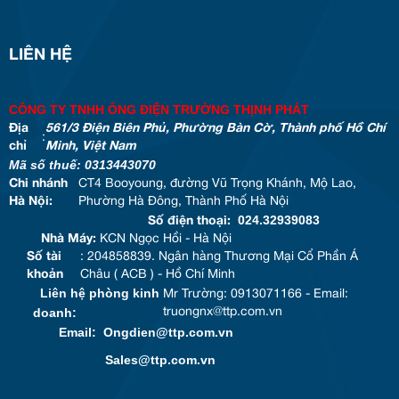
LIÊN HỆ
CÔNG TY TNHH ỐNG ĐIỆN TRƯỜNG THỊNH PHÁT
Địa
561/3 Điện Biên Phủ, Phường Bàn Cờ, Thành phố Hồ Chí
:
chỉ
Minh, Việt Nam
Mã số thuế: 0313443070
Chi nhánh
CT4 Booyoung, đường Vũ Trọng Khánh, Mộ Lao,
Hà Nội:
Phường Hà Đông, Thành Phố Hà Nội
024.32939083
Số điện thoại:
Nhà Máy:
KCN Ngọc Hồi - Hà Nội
Số tài
: 204858839. Ngân hàng Thương Mại Cổ Phần Á
khoản
Châu ( ACB ) - Hồ Chí Minh
Liên hệ phòng kinh
Mr Trường: 0913071166 - Email:
doanh:
truongnx@ttp.com.vn
Email: Ongdien@ttp.com.vn
Sales@ttp.com.vn