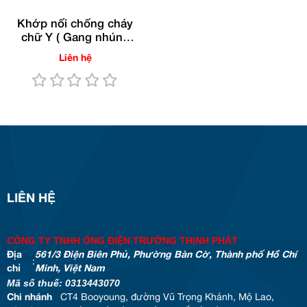
Khớp nối chống cháy
chữ Y ( Gang nhúng
nóng )
Liên hệ
LIÊN HỆ
CÔNG TY TNHH ỐNG ĐIỆN TRƯỜNG THỊNH PHÁT
Địa
561/3 Điện Biên Phủ, Phường Bàn Cờ, Thành phố Hồ Chí
:
chỉ
Minh, Việt Nam
Mã số thuế: 0313443070
Chi nhánh
CT4 Booyoung, đường Vũ Trọng Khánh, Mộ Lao,