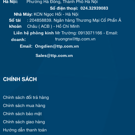
Hà Nội:
Phường Hà Đông, Thành Phố Hà Nội
024.32939083
Số điện thoại:
Nhà Máy:
KCN Ngọc Hồi - Hà Nội
Số tài
: 204858839. Ngân hàng Thương Mại Cổ Phần Á
khoản
Châu ( ACB ) - Hồ Chí Minh
Liên hệ phòng kinh
Mr Trường: 0913071166 - Email:
doanh:
truongnx@ttp.com.vn
Email: Ongdien@ttp.com.vn
Sales@ttp.com.vn
CHÍNH SÁCH
Chính sách đổi trả hàng
Chính sách mua hàng
Chính sách bảo mật
Chính sách giao hàng
Hướng dẫn thanh toán