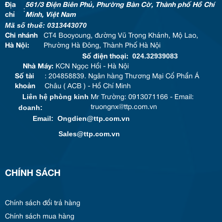
Địa
561/3 Điện Biên Phủ, Phường Bàn Cờ, Thành phố Hồ Chí
:
chỉ
Minh, Việt Nam
Mã số thuế: 0313443070
Chi nhánh
CT4 Booyoung, đường Vũ Trọng Khánh, Mộ Lao,
Hà Nội:
Phường Hà Đông, Thành Phố Hà Nội
024.32939083
Số điện thoại:
Nhà Máy:
KCN Ngọc Hồi - Hà Nội
Số tài
: 204858839. Ngân hàng Thương Mại Cổ Phần Á
khoản
Châu ( ACB ) - Hồ Chí Minh
Liên hệ phòng kinh
Mr Trường: 0913071166 - Email:
doanh:
truongnx@ttp.com.vn
Email: Ongdien@ttp.com.vn
Sales@ttp.com.vn
CHÍNH SÁCH
Chính sách đổi trả hàng
Chính sách mua hàng