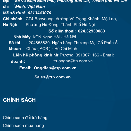
Địa
561/3 Điện Biên Phủ, Phường Bàn Cờ, Thành phố Hồ Chí
:
chỉ
Minh, Việt Nam
Mã số thuế: 0313443070
Chi nhánh
CT4 Booyoung, đường Vũ Trọng Khánh, Mộ Lao,
Hà Nội:
Phường Hà Đông, Thành Phố Hà Nội
024.32939083
Số điện thoại:
Nhà Máy:
KCN Ngọc Hồi - Hà Nội
Số tài
: 204858839. Ngân hàng Thương Mại Cổ Phần Á
khoản
Châu ( ACB ) - Hồ Chí Minh
Liên hệ phòng kinh
Mr Trường: 0913071166 - Email:
doanh:
truongnx@ttp.com.vn
Email: Ongdien@ttp.com.vn
Sales@ttp.com.vn
CHÍNH SÁCH
Chính sách đổi trả hàng
Chính sách mua hàng