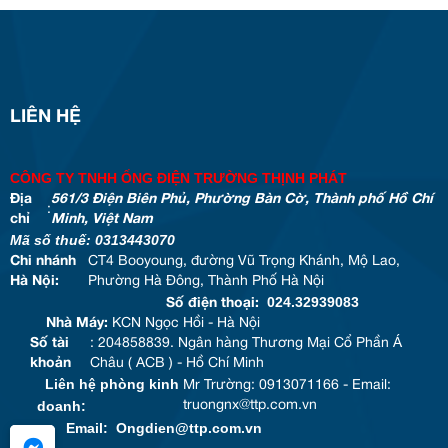
LIÊN HỆ
CÔNG TY TNHH ỐNG ĐIỆN TRƯỜNG THỊNH PHÁT
Địa
561/3 Điện Biên Phủ, Phường Bàn Cờ, Thành phố Hồ Chí
:
chỉ
Minh, Việt Nam
Mã số thuế: 0313443070
Chi nhánh
CT4 Booyoung, đường Vũ Trọng Khánh, Mộ Lao,
Hà Nội:
Phường Hà Đông, Thành Phố Hà Nội
024.32939083
Số điện thoại:
Nhà Máy:
KCN Ngọc Hồi - Hà Nội
Số tài
: 204858839. Ngân hàng Thương Mại Cổ Phần Á
khoản
Châu ( ACB ) - Hồ Chí Minh
Liên hệ phòng kinh
Mr Trường: 0913071166 - Email:
doanh:
truongnx@ttp.com.vn
Email: Ongdien@ttp.com.vn