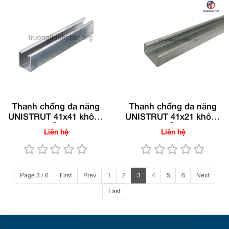
Thanh chống đa năng
Thanh chống đa năng
UNISTRUT 41x41 không
UNISTRUT 41x21 không
đục lỗ TTP®
đục lỗ TTP®
Liên hệ
Liên hệ
Page 3 / 6
First
Prev
1
2
3
4
5
6
Next
Last