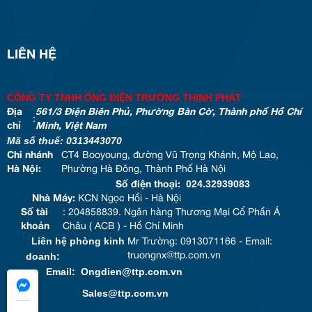
LIÊN HỆ
CÔNG TY TNHH ỐNG ĐIỆN TRƯỜNG THỊNH PHÁT
Địa
561/3 Điện Biên Phủ, Phường Bàn Cờ, Thành phố Hồ Chí
:
chỉ
Minh, Việt Nam
Mã số thuế: 0313443070
Chi nhánh
CT4 Booyoung, đường Vũ Trọng Khánh, Mộ Lao,
Hà Nội:
Phường Hà Đông, Thành Phố Hà Nội
024.32939083
Số điện thoại:
Nhà Máy:
KCN Ngọc Hồi - Hà Nội
Số tài
: 204858839. Ngân hàng Thương Mại Cổ Phần Á
khoản
Châu ( ACB ) - Hồ Chí Minh
Liên hệ phòng kinh
Mr Trường: 0913071166 - Email:
doanh:
truongnx@ttp.com.vn
Email: Ongdien@ttp.com.vn
Sales@ttp.com.vn